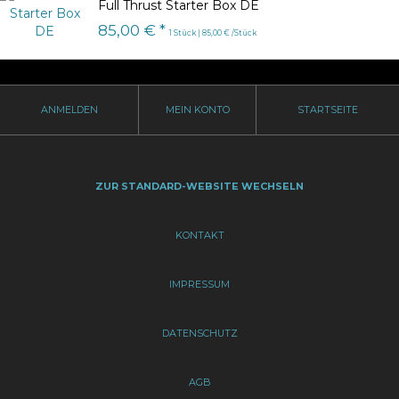
Full Thrust Starter Box DE
85,00 € *
1 Stück | 85,00 € /Stück
ANMELDEN
MEIN KONTO
STARTSEITE
ZUR STANDARD-WEBSITE WECHSELN
KONTAKT
IMPRESSUM
DATENSCHUTZ
AGB